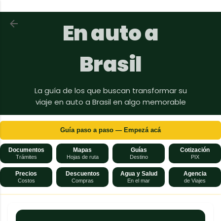
Ir al contenido principal
Volver a En auto a Brasil
En auto a
Brasil
La guía de los que buscan transformar su
viaje en auto a Brasil en algo memorable
Guía paso a paso — Empezá acá
Documentos
Mapas
Guías
Cotización
Trámites
Hojas de ruta
Destino
PIX
Precios
Descuentos
Agua y Salud
Agencia
Costos
Compras
En el mar
de Viajes