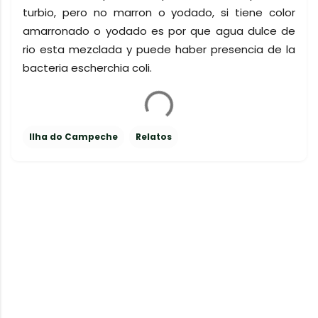
turbio, pero no marron o yodado, si tiene color
amarronado o yodado es por que agua dulce de
rio esta mezclada y puede haber presencia de la
bacteria escherchia coli.
Ilha do Campeche
Relatos
C
o
m
e
n
t
a