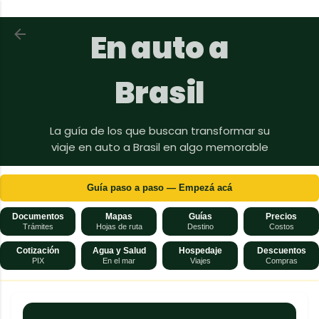
Ir al contenido principal
Volver a En auto a Brasil
En auto a
Brasil
La guía de los que buscan transformar su
viaje en auto a Brasil en algo memorable
Guía paso a paso — Empezá acá
Documentos
Mapas
Guías
Precios
Trámites
Hojas de ruta
Destino
Costos
Cotización
Agua y Salud
Hospedaje
Descuentos
PIX
En el mar
Viajes
Compras