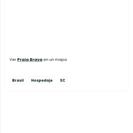
Ver
Praia Brava
en un mapa
Brasil
Hospedaje
SC
C
o
m
e