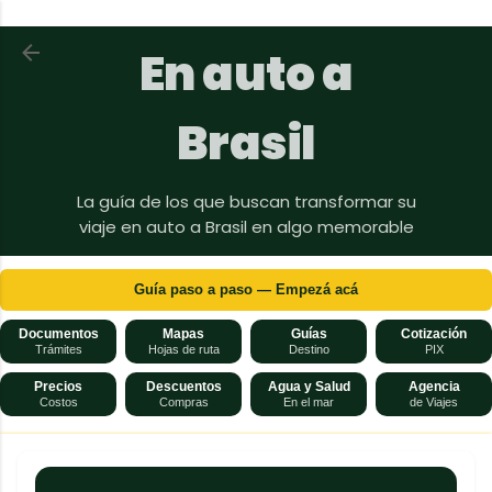
Ir al contenido principal
Volver a En auto a Brasil
En auto a
Brasil
La guía de los que buscan transformar su
viaje en auto a Brasil en algo memorable
Guía paso a paso — Empezá acá
Documentos
Mapas
Guías
Cotización
Trámites
Hojas de ruta
Destino
PIX
Precios
Descuentos
Agua y Salud
Agencia
Costos
Compras
En el mar
de Viajes