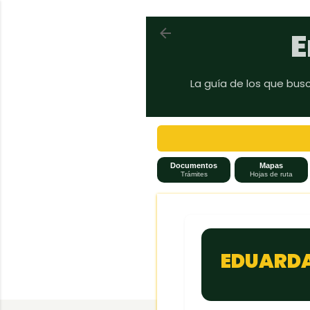
Volver a En auto a Brasil
E
La guía de los que bus
Documentos
Mapas
Trámites
Hojas de ruta
EDUARDA