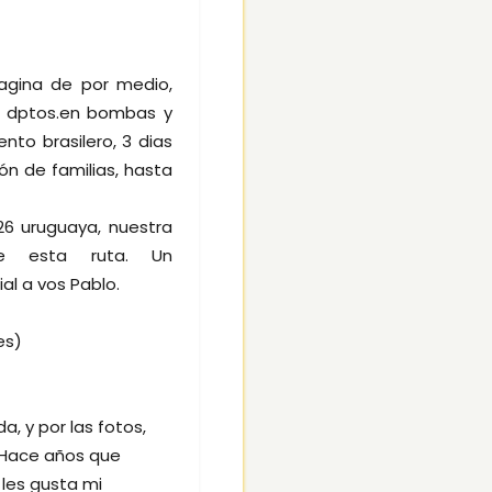
agina de por medio,
s dptos.en bombas y
to brasilero, 3 dias
n de familias, hasta
26 uruguaya, nuestra
de esta ruta. Un
al a vos Pablo.
es)
a, y por las fotos,
 Hace años que
 les gusta mi