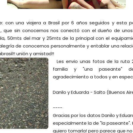
 con una viajera a Brasil por 6 años seguidos y esta p
a , que sin conocernos nos conectó con el dueño de uno
a, 50mts del mar y 25mts de la principal con el equipamien
alegría de conocernos personalmente y entablar una relació
asil!! unión y amistad!!
Les envio unas fotos de la ruta 
familia y "una paseante" 
agradecimiento a todos y en especi
Danilo y Eduarda - Salto (Buenos Air
----
Gracias por los datos Danilo y Eduard
especialmente la de "la paseante".
quiero tomarla! pero parece que no