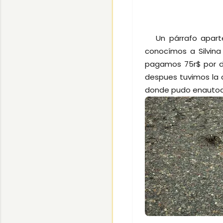
Un párrafo aparte:
conocímos a Silvin
pagamos 75r$ por di
despues tuvimos la 
donde pudo enautoabr