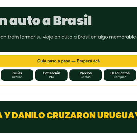
Ir al contenido principal
n auto a Brasil
can transformar su viaje en auto a Brasil en algo memorable
Guía paso a paso — Empezá acá
Guías
Cotización
Precios
Descuentos
Destino
PIX
Costos
Compras
 Y DANILO CRUZARON URUGUA