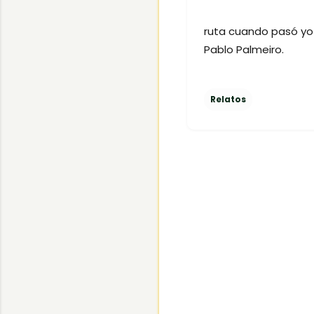
ruta cuando pasó yo 
Pablo Palmeiro.
Relatos
C
o
m
e
n
t
a
r