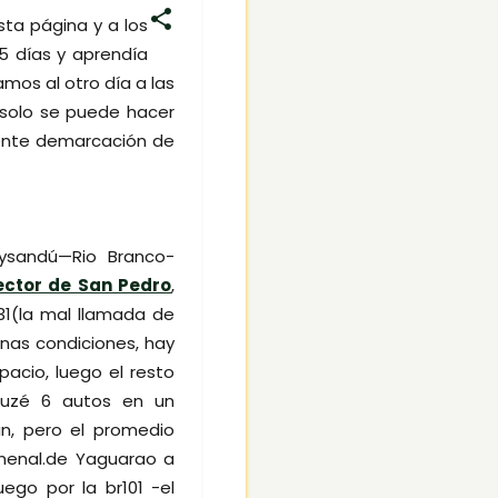
sta página y a los
15 días y aprendía
amos al otro día a las
, solo se puede hacer
elente demarcación de
aysandú—Rio Branco-
ector de San Pedro
,
1(la mal llamada de
nas condiciones, hay
acio, luego el resto
cruzé 6 autos en un
n, pero el promedio
menal.de Yaguarao a
uego por la br101 -el