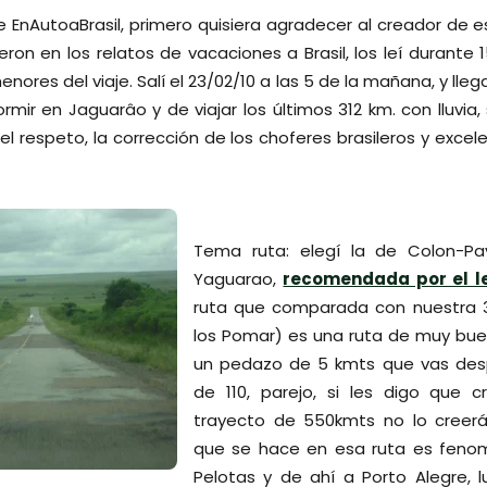
EnAutoaBrasil, primero quisiera agradecer al creador de e
on en los relatos de vacaciones a Brasil, los leí durante 
enores del viaje. Salí el 23/02/10 a las 5 de la mañana, y lleg
rmir en Jaguarâo y de viajar los últimos 312 km. con lluvia
 el respeto, la corrección de los choferes brasileros y exc
Tema ruta: elegí la de Colon-P
Yaguarao,
recomendada por el l
ruta que comparada con nuestra 3
los Pomar) es una ruta de muy bue
un pedazo de 5 kmts que vas desp
de 110, parejo, si les digo que 
trayecto de 550kmts no lo creerá
que se hace en esa ruta es feno
Pelotas y de ahí a Porto Alegre, l