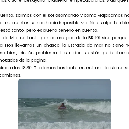
las 6.30, el desayuno "brasileiro" empezaba a las 8 así que
cuenta, salimos con el sol asomando y como viajábamos haci
or momentos se nos hacía imposible ver. No es algo terribl
lestó tanto, pero es bueno tenerlo en cuenta.
a do Mar, no tanto por los arreglos de la BR 101 sino por
a ja. Nos llevamos un chasco, la Estrada do mar no tiene 
Pero bien, ningún problema. Los radares están perfectam
notados de la pagina.
ras a las 18.30. Tardamos bastante en entrar a la isla no s
 camiones.