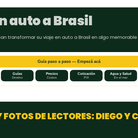
Ir al contenido principal
n auto a Brasil
can transformar su viaje en auto a Brasil en algo memorable
Guía paso a paso — Empezá acá
Guías
Precios
Cotización
Agua y Salud
Destino
Costos
PIX
En el mar
 FOTOS DE LECTORES: DIEGO Y 