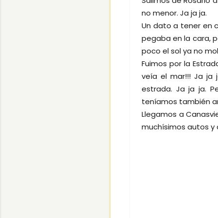
Salimos de Rosario a 
no menor. Ja ja ja.
Un dato a tener en 
pegaba en la cara, p
poco el sol ya no mo
Fuimos por la Estrad
veía el mar!!! Ja j
estrada. Ja ja ja. 
teníamos también a
Llegamos a Canasviei
muchísimos autos y