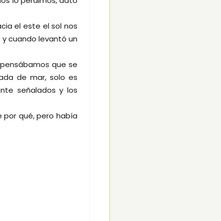
 nos lo perdimos, dato
a el este el sol nos
e y cuando levantó un
que pensábamos que se
nada de mar, solo es
ente señalados y los
e por qué, pero había