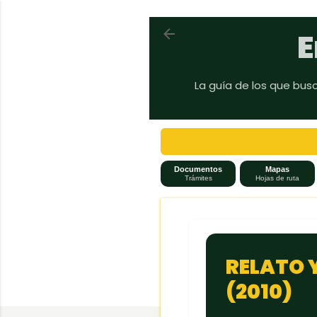
Volver a En auto a Brasil
E
La guía de los que bus
Documentos
Mapas
Trámites
Hojas de ruta
RELATO Y
(2010)