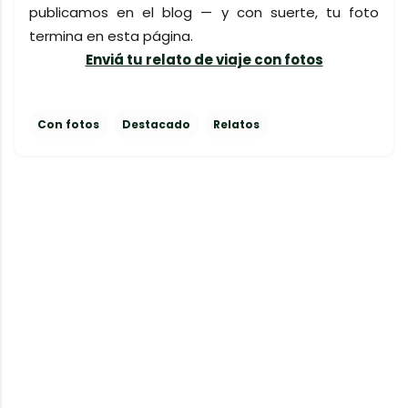
publicamos en el blog — y con suerte, tu foto
termina en esta página.
Enviá tu relato de viaje con fotos
Con fotos
Destacado
Relatos
C
o
m
e
n
t
a
r
i