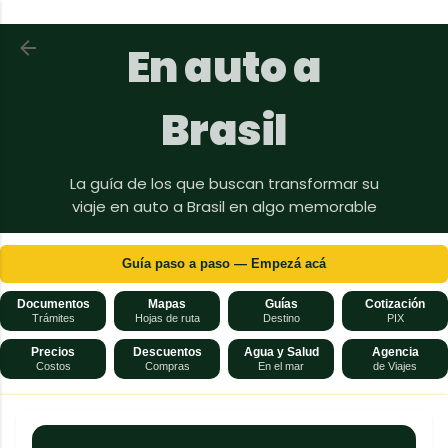
Ir al contenido principal
Volver a En auto a Brasil
En auto a
Brasil
La guía de los que buscan transformar su
viaje en auto a Brasil en algo memorable
Guía paso a paso — Empezá acá
Documentos
Mapas
Guías
Cotización
Trámites
Hojas de ruta
Destino
PIX
Precios
Descuentos
Agua y Salud
Agencia
Costos
Compras
En el mar
de Viajes