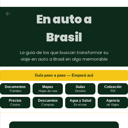
Ir al contenido principal
Volver a En auto a Brasil
En auto a
Brasil
La guía de los que buscan transformar su
viaje en auto a Brasil en algo memorable
Guía paso a paso — Empezá acá
Documentos
Mapas
Guías
Cotización
Trámites
Hojas de ruta
Destino
PIX
Precios
Descuentos
Agua y Salud
Agencia
Costos
Compras
En el mar
de Viajes