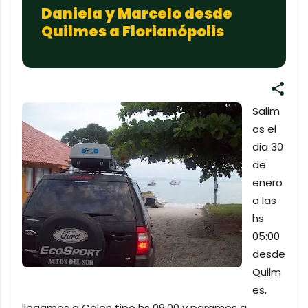
Daniela y Marcelo desde
Quilmes a Florianópolis
Salim
os el
dia 30
de
enero
a las
hs
05:00
desde
Quilm
es,
llegamos a Colon tipo hs 09:00 y paramos a