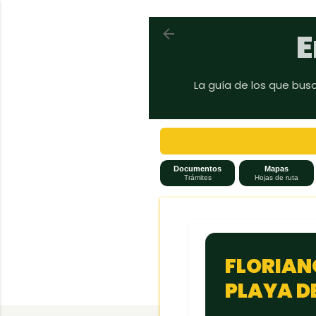
Volver a En auto a Brasil
E
La guía de los que bus
Documentos
Mapas
Trámites
Hojas de ruta
FLORIAN
PLAYA DE