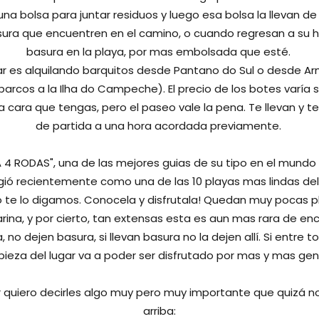
na bolsa para juntar residuos y luego esa bolsa la llevan de 
ura que encuentren en el camino, o cuando regresan a su 
basura en la playa, por mas embolsada que esté.
ar es alquilando barquitos desde Pantano do Sul o desde 
barcos a la Ilha do Campeche). El precio de los botes varía s
a cara que tengas, pero el paseo vale la pena. Te llevan y t
de partida a una hora acordada previamente.
A 4 RODAS", una de las mejores guias de su tipo en el mundo 
eligió recientemente como una de las 10 playas mas lindas de
 yo te lo digamos. Conocela y disfrutala! Quedan muy pocas p
rina, y por cierto, tan extensas esta es aun mas rara de en
, no dejen basura, si llevan basura no la dejen allí. Si entr
pieza del lugar va a poder ser disfrutado por mas y mas ge
 quiero decirles algo muy pero muy importante que quizá 
arriba: