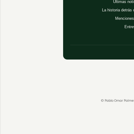
Últimas noti
La historia detrás
Menciones
Entre
© Pablo Omar Palmei