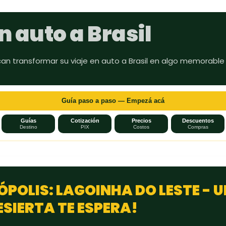
Ir al contenido principal
n auto a Brasil
can transformar su viaje en auto a Brasil en algo memorable
Guía paso a paso — Empezá acá
Guías
Cotización
Precios
Descuentos
Destino
PIX
Costos
Compras
ÓPOLIS: LAGOINHA DO LESTE - 
SIERTA TE ESPERA!