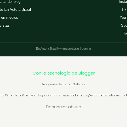
cias del blog
Inst
 de En Auto a Brasil
Tik
 en medios
You
vistas
Spo
Ti
En Auto a Brasil — enautoabrasil.com.ar
Con la tecnología de Blogger
Imágenes del tema: Galeries
ro. ®En auto a Brasil y su logo son marca registrada. pablo@enautoabrasil.com.ar 
Denunciar abuso