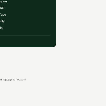
agram
Tok
Tube
tify
dal
- taitapop@yahoo.com