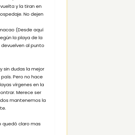
vuelta y la tiran en
hospedaje. No dejen
Armacao (Desde aquí
egún la playa de la
e devuelven al punto
y sin dudas la mejor
l país. Pero no hace
layas vírgenes en la
contrar. Merece ser
e todos mantenemos la
nte.
no quedó claro mas