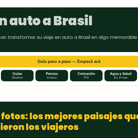
Ir al contenido principal
n auto a Brasil
can transformar su viaje en auto a Brasil en algo memorable
Guía paso a paso — Empezá acá
Guías
Precios
Cotización
Agua y Salud
Destino
Costos
PIX
En el mar
n fotos: los mejores paisajes qu
eron los viajeros