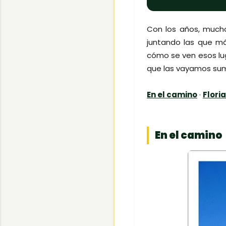
Con los años, mucho
juntando las que m
cómo se ven esos lug
que las vayamos su
En el camino
·
Flori
En el camino