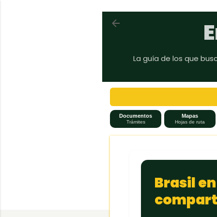
Volver a En auto a Brasil
E
La guía de los que bus
Documentos
Mapas
Trámites
Hojas de ruta
Brasil e
comparti