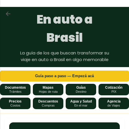
Ir al contenido principal
Volver a En auto a Brasil
En auto a
Brasil
La guía de los que buscan transformar su
viaje en auto a Brasil en algo memorable
Guía paso a paso — Empezá acá
Documentos
Mapas
Guías
Cotización
Trámites
Hojas de ruta
Destino
PIX
Precios
Descuentos
Agua y Salud
Agencia
Costos
Compras
En el mar
de Viajes