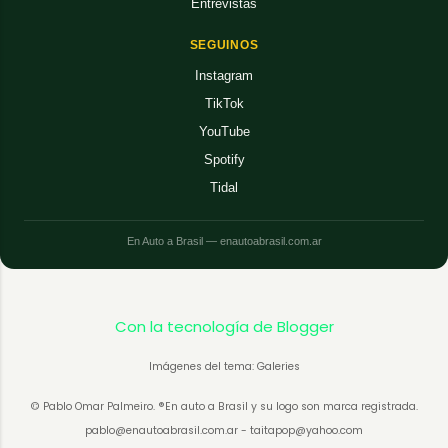
Entrevistas
SEGUINOS
Instagram
TikTok
YouTube
Spotify
Tidal
En Auto a Brasil — enautoabrasil.com.ar
Con la tecnología de Blogger
Imágenes del tema: Galeries
© Pablo Omar Palmeiro. ®En auto a Brasil y su logo son marca registrada.
pablo@enautoabrasil.com.ar - taitapop@yahoo.com