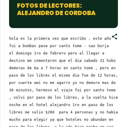
FOTOS DE LECTORES:
ALEJANDRO DE CORDOBA
hola es la primera vez que escribo . este año 
fui a bombas pase por santo tome - sao borja 
el domingo 1ro de febrero pero al llegar a 
destino me comentaron que el dia sabado 31 hubo 
demoras de 6a a 7 horas en santo tome , pero en 
paso de los libres el mismo dia fue de 12 horas, 
por suerte ami no me agarro yo no demore mas de 
30 minutos, hermoso el viaje fui por santo tome 
, volvi por paso de los libres, a la vuelta hice 
noche en el hotel alejandro 1ro en paso de los 
libres me salio $280  para 4 personas y no habia 
mucho para elegir ya que hoteles no abundan en 
paso de los libres. a la ida hice noche en sao 