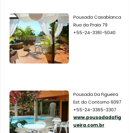
Pousada Casablanca
Rua da Praia 79
+55-24-3361-5040
Pousada Da Figueira
Est do Contorno 6097
+55-24-3365-3307
www.pousadadafig
ueira.com.br