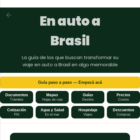
Ir al contenido principal
Volver a En auto a Brasil
En auto a
Brasil
La guía de los que buscan transformar su
viaje en auto a Brasil en algo memorable
Guía paso a paso — Empezá acá
Documentos
Mapas
Guías
Precios
Trámites
Hojas de ruta
Destino
Costos
Cotización
Agua y Salud
Hospedaje
Descuentos
PIX
En el mar
Viajes
Compras