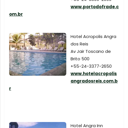
www.portodofrade.c
om.br
Hotel Acropolis Angra
dos Reis
Av Jair Toscano de
Brito 500
+55-24-3377-2650
www.hotelacropolis
angradosreis.com.b
r
Hotel Angra Inn