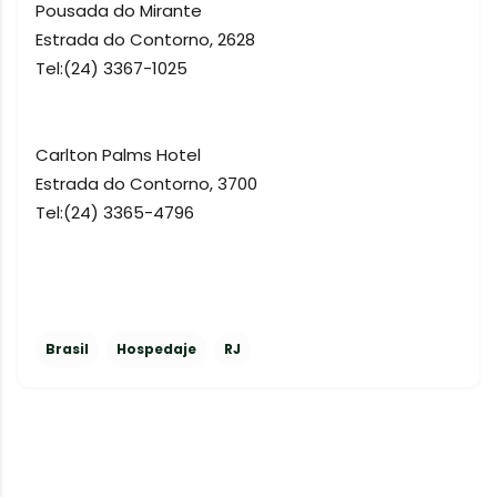
Pousada do Mirante
Estrada do Contorno, 2628
Tel:(24) 3367-1025
Carlton Palms Hotel
Estrada do Contorno, 3700
Tel:(24) 3365-4796
Brasil
Hospedaje
RJ
C
Página marcada como leída
o