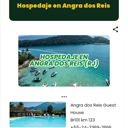
Hospedaje en Angra dos Reis
***
Angra dos Reis Guest
House
Br101 km 123
+55-24-3369-2666