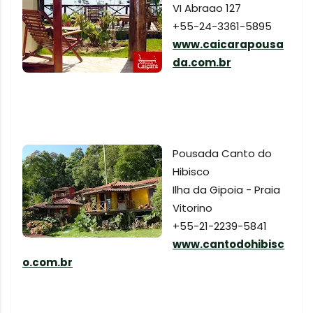
VI Abraao 127
+55-24-3361-5895
www.caicarapousa
da.com.br
Pousada Canto do
Hibisco
Ilha da Gipoia - Praia
Vitorino
+55-21-2239-5841
www.cantodohibisc
o.com.br