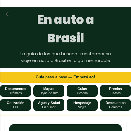
Ir al contenido principal
Volver a En auto a Brasil
En auto a
Brasil
La guía de los que buscan transformar su
viaje en auto a Brasil en algo memorable
Guía paso a paso — Empezá acá
Documentos
Mapas
Guías
Precios
Trámites
Hojas de ruta
Destino
Costos
Cotización
Agua y Salud
Hospedaje
Descuentos
PIX
En el mar
Viajes
Compras